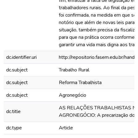
fim, enfatizar a falta de legislação es
trabalhadores rurais. Ao final da pes
foi confirmada, na medida em que se 
notório que além de novas leis para 
situação, também precisa da fiscali
para que na prática ocorra conforme a
garantir uma vida mais digna aos trab
dc.identifier.uri
http://repositorio.fasem.edu.br/ha
dc.subject
Trabalho Rural
dc.subject
Reforma Trabalhista
dc.subject
Agronegócio
AS RELAÇÕES TRABALHISTAS N
dc.title
AGRONEGÓCIO: A precarização do tr
dc.type
Article