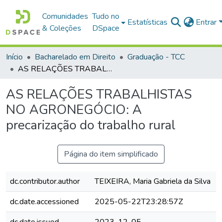
Comunidades
Tudo no
Estatísticas
Entrar
& Coleções
DSpace
Início
Bacharelado em Direito
Graduação - TCC
AS RELAÇÕES TRABALHISTAS NO AGRONEGÓCIO: A precarização do trabalho rural
AS RELAÇÕES TRABALHISTAS
NO AGRONEGÓCIO: A
precarização do trabalho rural
Página do item simplificado
dc.contributor.author
TEIXEIRA, Maria Gabriela da Silva
dc.date.accessioned
2025-05-22T23:28:57Z