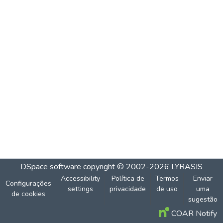
DSpace software
copyright © 2002-2026
LYRASIS
Accessibility
Política de
Termos
Enviar
Configurações
settings
privacidade
de uso
uma
de cookies
sugestão
COAR Notify