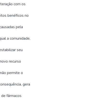
interação com os
itos benéficos no
 causadas pela
 qual a comunidade,
stabilizar seu
 novo recurso
r não permite o
 consequência, gera
o de fármacos