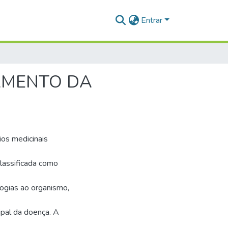
Entrar
TAMENTO DA
ios medicinais
classificada como
logias ao organismo,
cipal da doença. A